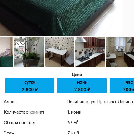
Цены
сутки
ночь
час
2 800
₽
2 800 ₽
700 
Адрес
Челябинск, ул. Проспект Ленина
Количество комнат
1 комн
Общая площадь
37 м²
Этаж
7
из
8