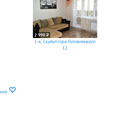
2 990 ₽
1-к, Скульптора Головницкого
12
нное