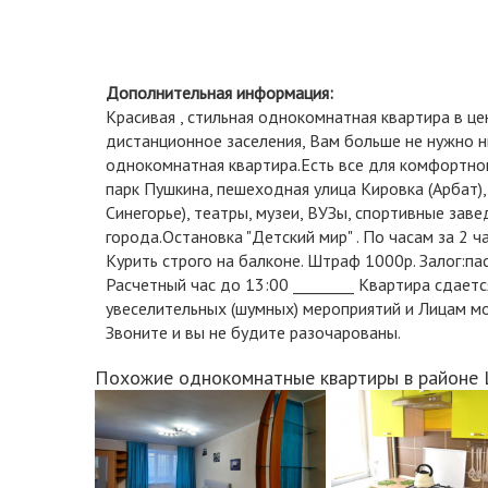
Дополнительная информация:
Красивая , стильная однокомнатная квартира в ц
дистанционное заселения, Вам больше не нужно ни
однокомнатная квартира.Есть все для комфортно
парк Пушкина, пешеходная улица Кировка (Арбат)
Синегорье), театры, музеи, ВУЗы, спортивные заве
города.Остановка "Детский мир" . По часам за 2 ч
Курить строго на балконе. Штраф 1000р. Залог:пас
Расчетный час до 13:00 ________ Квартира сдаетс
увеселительных (шумных) мероприятий и Лицам м
Звоните и вы не будите разочарованы.
Похожие однокомнатные квартиры в районе