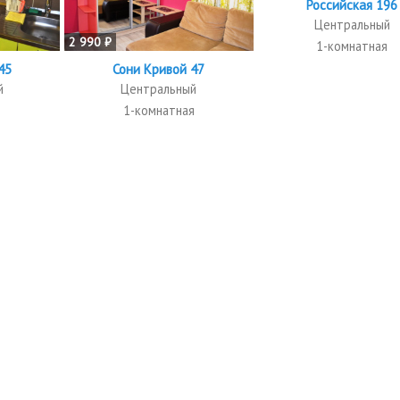
Российская 196
Центральный
2 990 ₽
1-комнатная
45
Сони Кривой 47
й
Центральный
я
1-комнатная