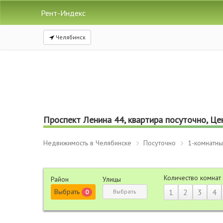
Рент-Индекс
Челябинск
Проспект Ленина 44, квартира посуточно, Цен
Недвижимость в Челябинске
Посуточно
1-комнатн
Количество комнат
Район
Улицы
Выбрать
1
2
3
4
Выбрать
0