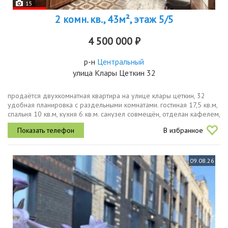
15
2 комн. кв., 43м², этаж 5/5
4 500 000 ₽
р-н
Центральный
улица Клары Цеткин 32
продаётся двухкомнатная квартира на улице клары цеткин, 32
удобная планировка с раздельными комнатами. гостиная 17,5 кв.м,
спальня 10 кв.м, кухня 6 кв.м. санузел совмещён, отделан кафелем,
полы в квартире частично линолеум. установлены евроокна,...
В избранное
09.08.26