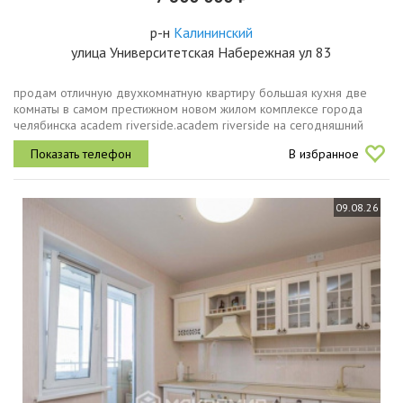
р-н
Калининский
улица Университетская Набережная ул 83
продам отличную двухкомнатную квартиру большая кухня две
комнаты в самом престижном новом жилом комплексе города
челябинска academ riverside.academ riverside на сегодняшний
день это активно развивающийся район с современной
В избранное
архитектурой,...
09.08.26