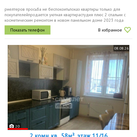
риелтеров просьба не беспокоитьпоказ квартиры только для
покупателейпродается уютная квартирастудия плюс 2 спальни с
косметическим ремонтом в новом панельном доме 2023 года
постройки.просторная кухнягостиная площадью 17 м². комнаты
В избранное
изолированные,...
08.08.26
20
2 комн. кв., 58м², этаж 11/16