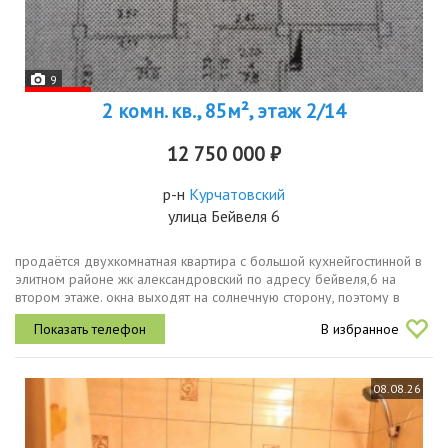
9
2 комн. кв., 85м², этаж 2/14
12 750 000 ₽
р-н
Курчатовский
улица Бейвеля 6
продаётся двухкомнатная квартира с большой кухнейгостинной в
элитном районе жк александровский по адресу бейвеля,6 на
втором этаже. окна выходят на солнечную сторону, поэтому в
квартире светло. большая кухнягостиная 26 кв.м., комнаты 12 и
В избранное
21....
08.08.26