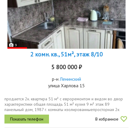
9
2 комн. кв., 51м², этаж 8/10
5 800 000 ₽
р-н
Ленинский
улица Харлова 15
продается 2к. квартира 51 м² с евроремонтом и видом во двор
характеристики общая площадь 51 м² кухня 9 м² этаж 89
панельный дом, 1987 г. комнаты изолированныепросторная 2к
квартира в центре событий, но с тихим видом во двор. в квартире
В избранное
сделан...