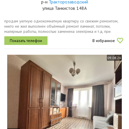
р-н
Тракторозаводский
улица Танкистов 148А
продам уютную однокомнатную квартиру со свежим ремонтом,
никто не жил выполнен объёмный ремонт ламинат, потолки,
малярные работы, полностью заменена электрика и т.д, при
встрече все расскажу покажу. установлен новый гарнитур со всеми
В избранное
дополнениями....
09.08.26