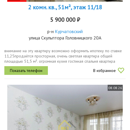
2 комн. кв., 51м², этаж 11/18
5 900 000 ₽
р-н
Курчатовский
улица Скульптора Головницкого 20А
внимание на эту квартиру возможно оформить ипотеку по ставке
11,25продаётся просторная, очень светлая квартира общей
площадью 51,5 м². огромная кухня гостиная спальня квартира
расположена на 11 этаже, из окон открывается хороший вид, в
В избранное
квартире...
08.08.26