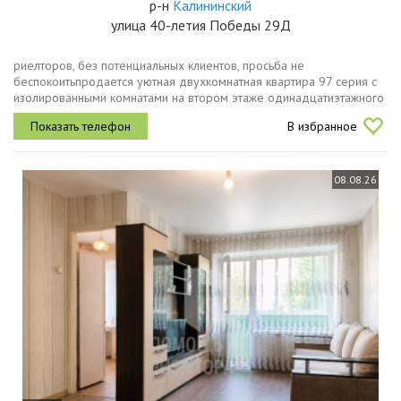
р-н
Калининский
улица 40-летия Победы 29Д
риелторов, без потенциальных клиентов, просьба не
беспокоитьпродается уютная двухкомнатная квартира 97 серия с
изолированными комнатами на втором этаже одинадцатиэтажного
панельного дома. из окон вид во двор, где расположены детский
В избранное
сад, детская и...
08.08.26