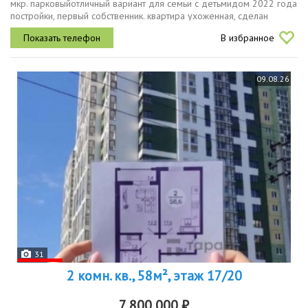
мкр. парковыйотличный вариант для семьи с детьмидом 2022 года
постройки, первый собственник. квартира ухоженная, сделан
ремонт, въезжай и живи.что имеемкухнягостиная 17 квадратов.
В избранное
остаётся...
09.08.26
31
2 комн. кв., 58м², этаж 17/20
7 800 000 ₽