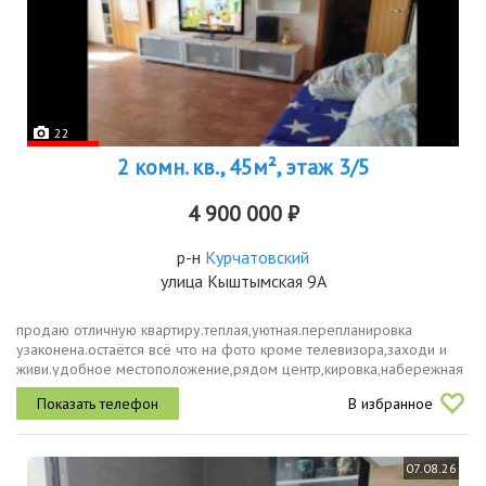
22
2 комн. кв., 45м², этаж 3/5
4 900 000 ₽
р-н
Курчатовский
улица Кыштымская 9А
продаю отличную квартиру.теплая,уютная.перепланировка
узаконена.остаётся всё что на фото кроме телевизора,заходи и
живи.удобное местоположение,рядом центр,кировка,набережная
приходите на просмотр.звонить после трёх.
В избранное
07.08.26