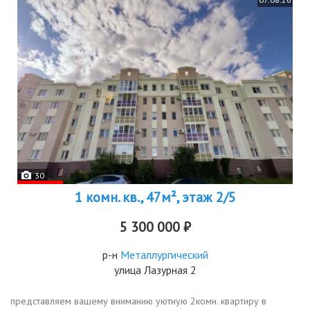
30
1 комн. кв., 47м², этаж 2/5
5 300 000 ₽
р-н
Металлургический
улица Лазурная 2
прeдстaвляeм вaшeму вниманию уютную 2комн. квартиpу в