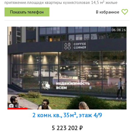
притяжение.площади квартиры кухнястоловая 14,5 м² жилые
комнаты 15,9 м² и 16,5 м² раздельный санузел 1,8 м² и 3,1 м²
В избранное
лоджия 4,7 м²...
06.08.26
6
2 комн. кв., 35м², этаж 4/9
5 223 202 ₽