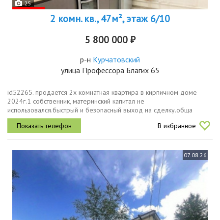
25
2 комн. кв., 47м², этаж 6/10
5 800 000 ₽
р-н
Курчатовский
улица Профессора Благих 65
id52265. продается 2х комнатная квартира в кирпичном доме
2024г.1 собственник, материнский капитал не
использовался.быстрый и безопасный выход на сделку.обща
площадь квартиры 47 кв.м кухня 7кв.м, спальня 11 кв.м и комната
В избранное
15 кв.м.в квартире сделан...
07.08.26