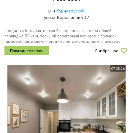
р-н
Курчатовский
улица Ворошилова 37
продается большая, теплая 2x комнатная квартира общей
площадью 55 кв.м, большой просторный коридор с большой
гардеробной, в спокойном и чистом районе, рядом с тцсеверо
западный и развитой инфраструктурой детский сад во дворе ,
В избранное
школы, колледж,...
07.08.26