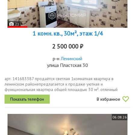
21
1 комн. кв., 30м², этаж 1/4
2 500 000 ₽
р-н
Ленинский
улица Пластская 30
арт. 141683387 продаётся светлая 1комнатная квартира в
ленинском районепредлагается к продаже уютная и
функциональная квартира общей площадью 30 м². отличный
вариант как для жизни, так и для сдачи в аренду.о квартире общая
В избранное
площадь 30 м². комната...
06.08.26