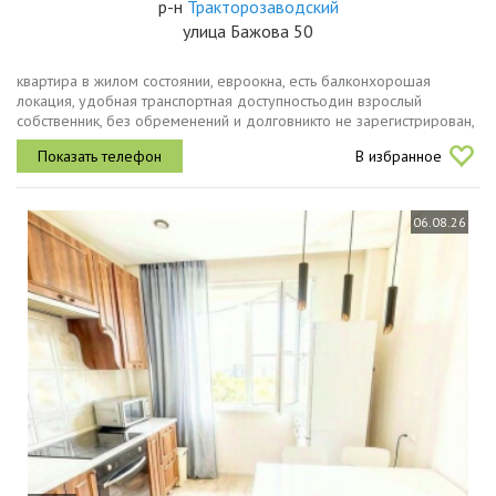
р-н
Тракторозаводский
улица Бажова 50
квартира в жилом состоянии, евроокна, есть балконхорошая
локация, удобная транспортная доступностьодин взрослый
собственник, без обременений и долговникто не зарегистрирован,
прямая продажачистый и аккуратный подъезд, ухоженная
В избранное
придомовая...
06.08.26