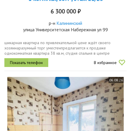
6 300 000 ₽
р-н
Калининский
улица Университетская Набережная ул 99
шикарная квартира по привлекательной цене ждёт своего
хозяинаразумный торг уместенпредлагается к продаже
однокомнатная квартира 38 кв.м, студия спальня в центре
северозападного района г. челябинска, в современном жк академ
В избранное
riverside. квартира...
06.08.26