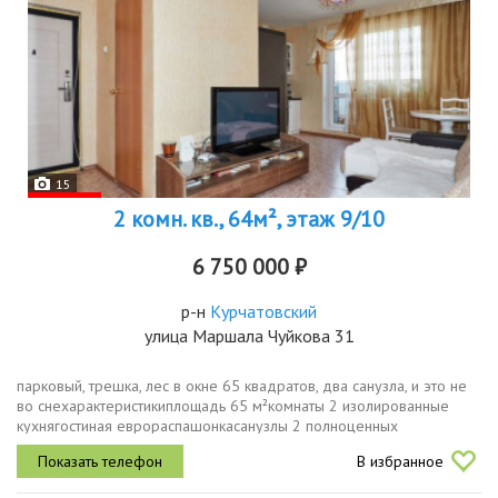
15
2 комн. кв., 64м², этаж 9/10
6 750 000 ₽
р-н
Курчатовский
улица Маршала Чуйкова 31
парковый, трешка, лес в окне 65 квадратов, два санузла, и это не
во снехарактеристикиплощадь 65 м²комнаты 2 изолированные
кухнягостиная еврораспашонкасанузлы 2 полноценных
раздельныхбалконлоджия застеклена, выход из кухни, вид на
В избранное
лесэтаж этажность...