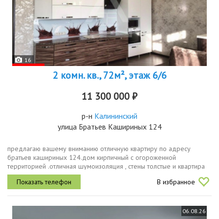
16
2 комн. кв., 72м², этаж 6/6
11 300 000 ₽
р-н
Калининский
улица Братьев Кашириных 124
предлагаю вашему вниманию отличную квартиру по адресу
братьев кашириных 124.дом кирпичный с огороженной
территорией .отличная шумоизоляция , стены толстые и квартира
очень теплая .отличная локация до центра 10 минут . квартира
В избранное
просторная с...
06.08.26